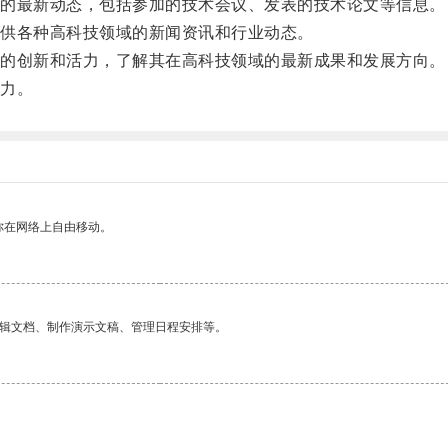
的最新动态，包括参加的技术会议、发表的技术论文等信息。
供各种高科技领域的新闻资讯和行业动态。
的创新和活力，了解其在高科技领域的最新成果和发展方向。
力。
你在网络上自由移动。
编辑文档、制作演示文稿、管理日程安排等。