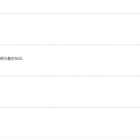
己感兴趣的知识。