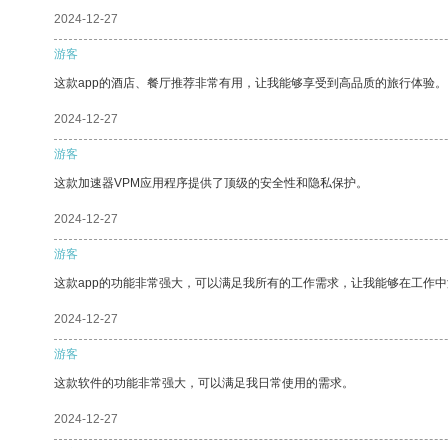
2024-12-27
游客
这款app的酒店、餐厅推荐非常有用，让我能够享受到高品质的旅行体验。
2024-12-27
游客
这款加速器VPM应用程序提供了顶级的安全性和隐私保护。
2024-12-27
游客
这款app的功能非常强大，可以满足我所有的工作需求，让我能够在工作
2024-12-27
游客
这款软件的功能非常强大，可以满足我日常使用的需求。
2024-12-27