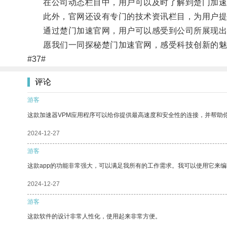
在公司动态栏目中，用户可以及时了解到楚门加速
此外，官网还设有专门的技术资讯栏目，为用户提
通过楚门加速官网，用户可以感受到公司所展现出
愿我们一同探秘楚门加速官网，感受科技创新的魅
#37#
评论
游客
这款加速器VPM应用程序可以给你提供最高速度和安全性的连接，并帮助
2024-12-27
游客
这款app的功能非常强大，可以满足我所有的工作需求。我可以使用它来
2024-12-27
游客
这款软件的设计非常人性化，使用起来非常方便。