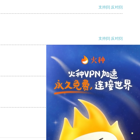
支持
[0]
反对
[0]
支持
[0]
反对
[0]
支持
[0]
反对
[0]
支持
[0]
反对
[0]