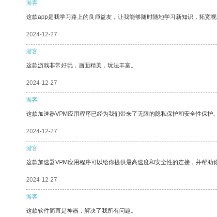
游客
这款app是我学习路上的良师益友，让我能够随时随地学习新知识，拓宽视
2024-12-27
游客
这款游戏非常好玩，画面精美，玩法丰富。
2024-12-27
游客
这款加速器VPM应用程序已经为我们带来了无限的隐私保护和安全性保护
2024-12-27
游客
这款加速器VPM应用程序可以给你提供最高速度和安全性的连接，并帮助
2024-12-27
游客
这款软件简直是神器，解决了我所有问题。