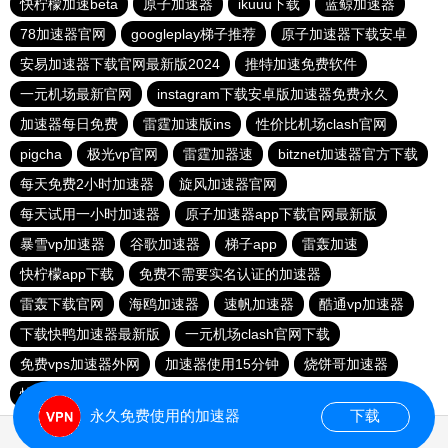
快柠檬加速beta
原子加速器
ikuuu下载
蓝鲸加速器
78加速器官网
googleplay梯子推荐
原子加速器下载安卓
安易加速器下载官网最新版2024
推特加速免费软件
一元机场最新官网
instagram下载安卓版加速器免费永久
加速器每日免费
雷霆加速版ins
性价比机场clash官网
pigcha
极光vp官网
雷霆加器速
bitznet加速器官方下载
每天免费2小时加速器
旋风加速器官网
每天试用一小时加速器
原子加速器app下载官网最新版
暴雪vp加速器
谷歌加速器
梯子app
雷轰加速
快柠檬app下载
免费不需要实名认证的加速器
雷轰下载官网
海鸥加速器
速帆加速器
酷通vp加速器
下载快鸭加速器最新版
一元机场clash官网下载
免费vps加速器外网
加速器使用15分钟
烧饼哥加速器
快鸭加速app下载官网
永久免费使用的加速器
下载