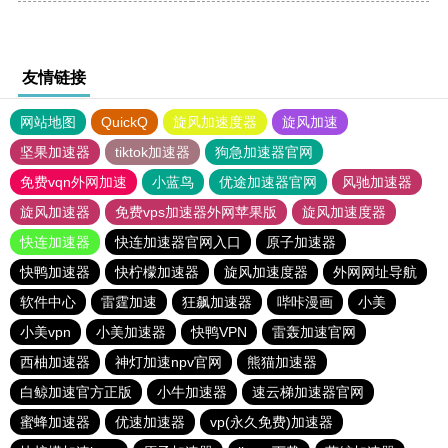
友情链接
网站地图
QuickQ
旋风加速度器
旋风加速
坚果加速器
tiktok加速器
狗急加速器官网
免费vqn外网加速
小蓝鸟
优途加速器官网
风驰加速器
旋风加速器
免费vps加速器外网苹果版
旋风加速度器
快连加速器
快连加速器官网入口
原子加速器
快鸭加速器
快柠檬加速器
旋风加速度器
外网网址导航
软件中心
雷霆加速
狂飙加速器
哔咔漫画
小美
小美vpn
小美加速器
快鸭VPN
雷轰加速官网
西柚加速器
神灯加速npv官网
熊猫加速器
白鲸加速官方正版
小牛加速器
速云梯加速器官网
蜜蜂加速器
优速加速器
vp(永久免费)加速器