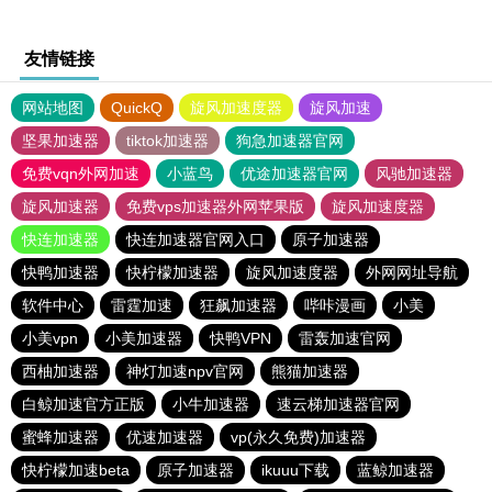
友情链接
网站地图
QuickQ
旋风加速度器
旋风加速
坚果加速器
tiktok加速器
狗急加速器官网
免费vqn外网加速
小蓝鸟
优途加速器官网
风驰加速器
旋风加速器
免费vps加速器外网苹果版
旋风加速度器
快连加速器
快连加速器官网入口
原子加速器
快鸭加速器
快柠檬加速器
旋风加速度器
外网网址导航
软件中心
雷霆加速
狂飙加速器
哔咔漫画
小美
小美vpn
小美加速器
快鸭VPN
雷轰加速官网
西柚加速器
神灯加速npv官网
熊猫加速器
白鲸加速官方正版
小牛加速器
速云梯加速器官网
蜜蜂加速器
优速加速器
vp(永久免费)加速器
快柠檬加速beta
原子加速器
ikuuu下载
蓝鲸加速器