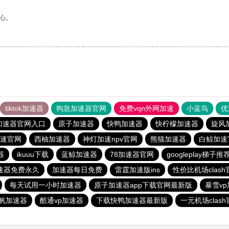
心。
tiktok加速器
狗急加速器官网
免费vqn外网加速
小蓝鸟
优
加速器官网入口
原子加速器
快鸭加速器
快柠檬加速器
旋风
速官网
西柚加速器
神灯加速npv官网
熊猫加速器
白鲸加速
器
ikuuu下载
蓝鲸加速器
78加速器官网
googleplay梯子推
加速器免费永久
加速器每日免费
雷霆加速版ins
性价比机场clash
每天试用一小时加速器
原子加速器app下载官网最新版
暴雪v
帆加速器
酷通vp加速器
下载快鸭加速器最新版
一元机场clas