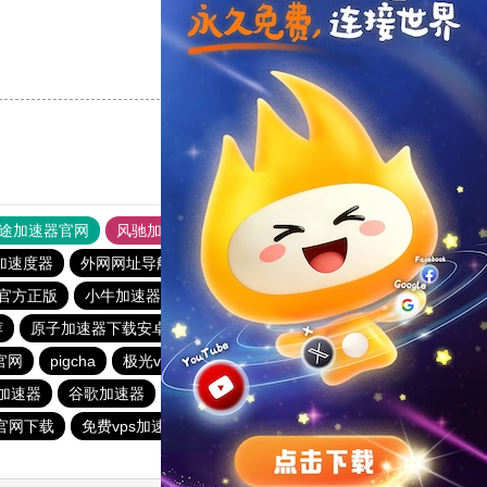
支持
[0]
反对
[0]
途加速器官网
风驰加速器
旋风加速器
加速度器
外网网址导航
软件中心
雷霆加速
狂飙加速器
官方正版
小牛加速器
速云梯加速器官网
蜜蜂加速器
荐
原子加速器下载安卓
安易加速器下载官网最新版2024
官网
pigcha
极光vp官网
雷霆加器速
p加速器
谷歌加速器
梯子app
雷轰加速
快柠檬app下载
h官网下载
免费vps加速器外网
加速器使用15分钟