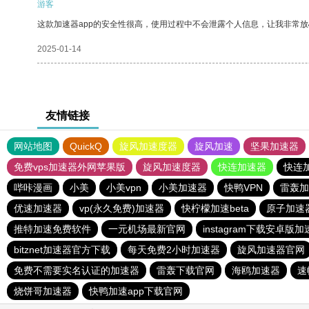
游客
这款加速器app的安全性很高，使用过程中不会泄露个人信息，让我非常放
2025-01-14
友情链接
网站地图
QuickQ
旋风加速度器
旋风加速
坚果加速器
免费vps加速器外网苹果版
旋风加速度器
快连加速器
快连
哔咔漫画
小美
小美vpn
小美加速器
快鸭VPN
雷轰加
优速加速器
vp(永久免费)加速器
快柠檬加速beta
原子加速
推特加速免费软件
一元机场最新官网
instagram下载安卓版
bitznet加速器官方下载
每天免费2小时加速器
旋风加速器官网
免费不需要实名认证的加速器
雷轰下载官网
海鸥加速器
速
烧饼哥加速器
快鸭加速app下载官网