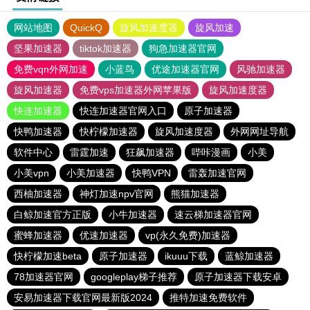
网站地图
QuickQ
旋风加速度器
旋风加速
坚果加速器
tiktok加速器
狗急加速器官网
免费vqn外网加速
小蓝鸟
优途加速器官网
风驰加速器
旋风加速器
免费vps加速器外网苹果版
旋风加速度器
快连加速器
快连加速器官网入口
原子加速器
快鸭加速器
快柠檬加速器
旋风加速度器
外网网址导航
软件中心
雷霆加速
狂飙加速器
哔咔漫画
小美
小美vpn
小美加速器
快鸭VPN
雷轰加速官网
西柚加速器
神灯加速npv官网
熊猫加速器
白鲸加速官方正版
小牛加速器
速云梯加速器官网
蜜蜂加速器
优速加速器
vp(永久免费)加速器
快柠檬加速beta
原子加速器
ikuuu下载
蓝鲸加速器
78加速器官网
googleplay梯子推荐
原子加速器下载安卓
安易加速器下载官网最新版2024
推特加速免费软件