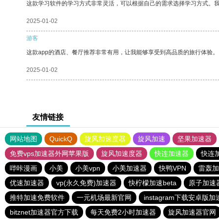
这款学习软件的学习方式非常灵活，可以根据自己的需求选择学习方式。
2025-01-02
游客
这款app的酒店、餐厅推荐非常有用，让我能够享受到高品质的旅行体验。
2025-01-02
友情链接
网站地图
QuickQ
旋风加速度器
旋风加速
坚果加速器
免费vps加速器外网苹果版
旋风加速度器
快连加速器
快连
哔咔漫画
小美
小美vpn
小美加速器
快鸭VPN
雷轰加
优速加速器
vp(永久免费)加速器
快柠檬加速beta
原子加速
推特加速免费软件
一元机场最新官网
instagram下载安卓版
bitznet加速器官方下载
每天免费2小时加速器
旋风加速器官网