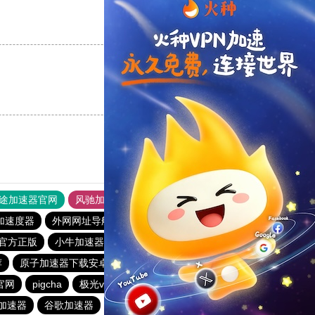
支持
[0]
反对
[0]
支持
[0]
反对
[0]
途加速器官网
风驰加速器
旋风加速器
加速度器
外网网址导航
软件中心
雷霆加速
狂飙加速器
官方正版
小牛加速器
速云梯加速器官网
蜜蜂加速器
荐
原子加速器下载安卓
安易加速器下载官网最新版2024
官网
pigcha
极光vp官网
雷霆加器速
p加速器
谷歌加速器
梯子app
雷轰加速
快柠檬app下载