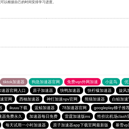
我可以根据自己的时间安排学习进度。
tiktok加速器
狗急加速器官网
免费vqn外网加速
小蓝鸟
优
加速器官网入口
原子加速器
快鸭加速器
快柠檬加速器
旋风
速官网
西柚加速器
神灯加速npv官网
熊猫加速器
白鲸加速
器
ikuuu下载
蓝鲸加速器
78加速器官网
googleplay梯子推
加速器免费永久
加速器每日免费
雷霆加速版ins
性价比机场clash
每天试用一小时加速器
原子加速器app下载官网最新版
暴雪v