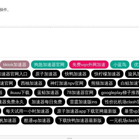
悉操作。
tiktok加速器
狗急加速器官网
免费vqn外网加速
小蓝鸟
优
加速器官网入口
原子加速器
快鸭加速器
快柠檬加速器
旋风
速官网
西柚加速器
神灯加速npv官网
熊猫加速器
白鲸加速
器
ikuuu下载
蓝鲸加速器
78加速器官网
googleplay梯子推
加速器免费永久
加速器每日免费
雷霆加速版ins
性价比机场clash
每天试用一小时加速器
原子加速器app下载官网最新版
暴雪v
帆加速器
酷通vp加速器
下载快鸭加速器最新版
一元机场clas