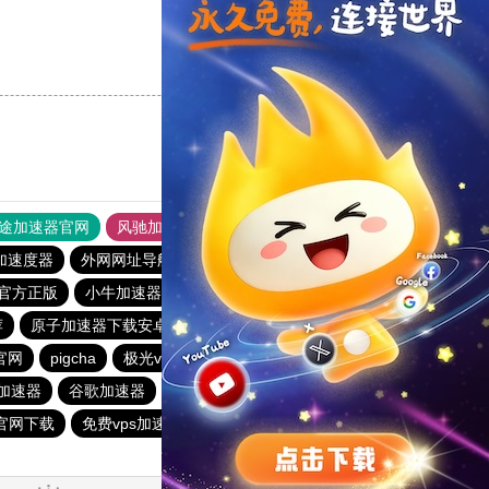
支持
[0]
反对
[0]
途加速器官网
风驰加速器
旋风加速器
加速度器
外网网址导航
软件中心
雷霆加速
狂飙加速器
官方正版
小牛加速器
速云梯加速器官网
蜜蜂加速器
荐
原子加速器下载安卓
安易加速器下载官网最新版2024
官网
pigcha
极光vp官网
雷霆加器速
p加速器
谷歌加速器
梯子app
雷轰加速
快柠檬app下载
h官网下载
免费vps加速器外网
加速器使用15分钟