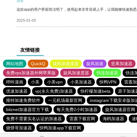
游客
这款app的用户界面简洁明了，使用起来非常容易上手，让我能够快速熟
2025-01-05
友情链接
网站地图
QuickQ
旋风加速度器
旋风加速
坚果加速器
免费vps加速器外网苹果版
旋风加速度器
快连加速器
快连
哔咔漫画
小美
小美vpn
小美加速器
快鸭VPN
雷轰加
优速加速器
vp(永久免费)加速器
快柠檬加速beta
原子加速
推特加速免费软件
一元机场最新官网
instagram下载安卓版
bitznet加速器官方下载
每天免费2小时加速器
旋风加速器官网
免费不需要实名认证的加速器
雷轰下载官网
海鸥加速器
速
烧饼哥加速器
快鸭加速app下载官网